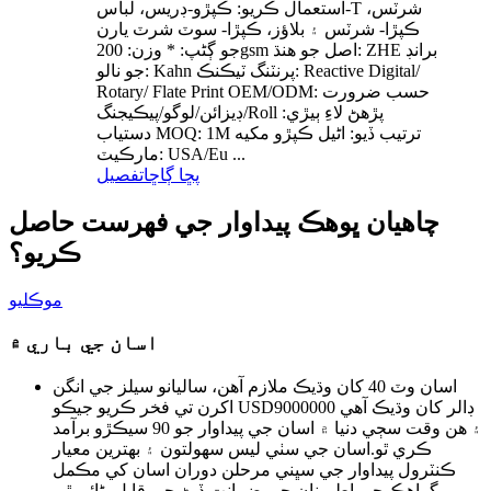
استعمال ڪريو: ڪپڙو-ڊريس، لباس-T شرٽس،
ڪپڙا- شرٽس ۽ بلاؤز، ڪپڙا- سوٽ شرٽ يارن
جو ڳڻپ: * وزن: 200gsm اصل جو هنڌ: ZHE برانڊ
جو نالو: Kahn پرنٽنگ ٽيڪنڪ: Reactive Digital/
Rotary/ Flate Print OEM/ODM: حسب ضرورت
ڊيزائن/لوگو/پيڪيجنگ/Roll پڙهڻ لاءِ ٻيڙي:
دستياب MOQ: 1M ترتيب ڏيو: اڻيل ڪپڙو مکيه
مارڪيٽ: USA/Eu ...
پڇا ڳاڇا
تفصيل
چاهيان ڀو
هڪ پيداوار جي فهرست حاصل
ڪريو؟
موڪليو
اسان جي باري ۾
اسان وٽ 40 کان وڌيڪ ملازم آهن، ساليانو سيلز جي انگن
اکرن تي فخر ڪريو جيڪو USD9000000 ڊالر کان وڌيڪ آهي
۽ هن وقت سڄي دنيا ۾ اسان جي پيداوار جو 90 سيڪڙو برآمد
ڪري ٿو.اسان جي سٺي ليس سهولتون ۽ بهترين معيار
ڪنٽرول پيداوار جي سڀني مرحلن دوران اسان کي مڪمل
گراهڪ جي اطمينان جي ضمانت ڏيڻ جي قابل بڻائي ٿي.