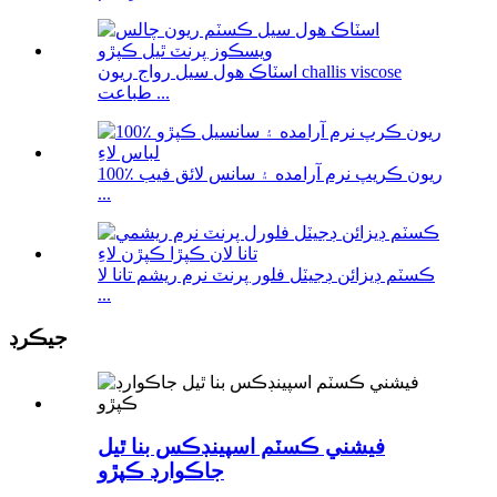
اسٽاڪ هول سيل رواج ريون challis viscose
طباعت ...
100٪ ريون ڪريپ نرم آرامده ۽ سانس لائق فيب
...
ڪسٽم ڊيزائن ڊجيٽل فلور پرنٽ نرم ريشم تانا لا
...
جيڪرڊ
فيشني ڪسٽم اسپينڊڪس بنا ٿيل
جاڪوارڊ ڪپڙو