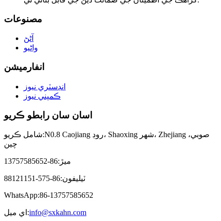
مصنوعات
آڻڻ
واڻيو
انفارميشن
انڊسٽري نيوز
ڪمپني نيوز
اسان سان رابطو ڪريو
N0.8 Caojiang روڊ، Shaoxing شهر، Zhejiang صوبي،
شامل ڪريو:
چين
ميڙ:
86-13757585652
ٽيليفون:
86-575-88121151
WhatsApp:
86-13757585652
info@sxkahn.com
اي ميل: