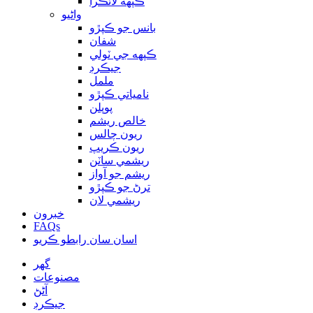
ڪپهه لائڪرا
واڻيو
بانس جو ڪپڙو
شفان
ڪپهه جي ٽولي
جيڪرڊ
ململ
نامياتي ڪپڙو
پوپلن
خالص ريشم
ريون چالس
ريون ڪريپ
ريشمي ساٽن
ريشم جو آواز
ترڻ جو ڪپڙو
ريشمي لان
خبرون
FAQs
اسان سان رابطو ڪريو
گهر
مصنوعات
آڻڻ
جيڪرڊ