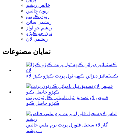
خالص ريشم
ريون چالس
ريون ڪريپ
ريشمي ساٽن
ريشم جو آواز
ترڻ جو ڪپڙو
ريشمي لان
نمايان مصنوعات
ڪسٽمائيز ڊيزائن ڪپهه ٽول پرنٽ ڪپڙو ڪپڙا لاء
قميص لاءِ تصديق ٿيل نامياتي ڪارٽون پرنٽ
ڪپڙو حاصل ڪيو
گار لاءِ سجيل فلورل پرنٽ نرم ملبي خالص
ريشم ...