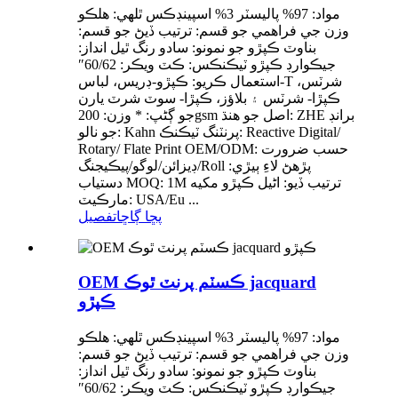
مواد: 97% پاليسٽر 3% اسپينڊڪس ٿلهي: هلڪو
وزن جي فراهمي جو قسم: ترتيب ڏيڻ جو قسم:
بناوٽ ڪپڙو جو نمونو: سادو رنگ ٿيل انداز:
جيڪوارڊ ڪپڙو ٽيڪنڪس: ڪٽ ويڪر: 60/62″
استعمال ڪريو: ڪپڙو-ڊريس، لباس-T شرٽس،
ڪپڙا- شرٽس ۽ بلاؤز، ڪپڙا- سوٽ شرٽ يارن
جو ڳڻپ: * وزن: 200gsm اصل جو هنڌ: ZHE برانڊ
جو نالو: Kahn پرنٽنگ ٽيڪنڪ: Reactive Digital/
Rotary/ Flate Print OEM/ODM: حسب ضرورت
ڊيزائن/لوگو/پيڪيجنگ/Roll پڙهڻ لاءِ ٻيڙي:
دستياب MOQ: 1M ترتيب ڏيو: اڻيل ڪپڙو مکيه
مارڪيٽ: USA/Eu ...
پڇا ڳاڇا
تفصيل
OEM ڪسٽم پرنٽ ٿوڪ jacquard
ڪپڙو
مواد: 97% پاليسٽر 3% اسپينڊڪس ٿلهي: هلڪو
وزن جي فراهمي جو قسم: ترتيب ڏيڻ جو قسم:
بناوٽ ڪپڙو جو نمونو: سادو رنگ ٿيل انداز:
جيڪوارڊ ڪپڙو ٽيڪنڪس: ڪٽ ويڪر: 60/62″