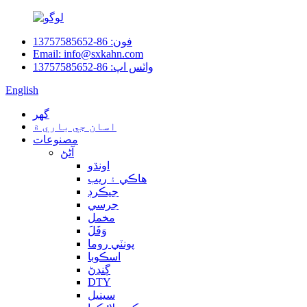
فون: 86-13757585652
Email: info@sxkahn.com
واٽس اپ: 86-13757585652
English
گهر
اسان جي باري ۾
مصنوعات
آڻڻ
اونڌو
هاڪي ۽ ريب
جيڪرڊ
جرسي
مخمل
وَفَلَ
پونٽي روما
اسڪوبا
ڳنڍڻ
DTY
سينيل