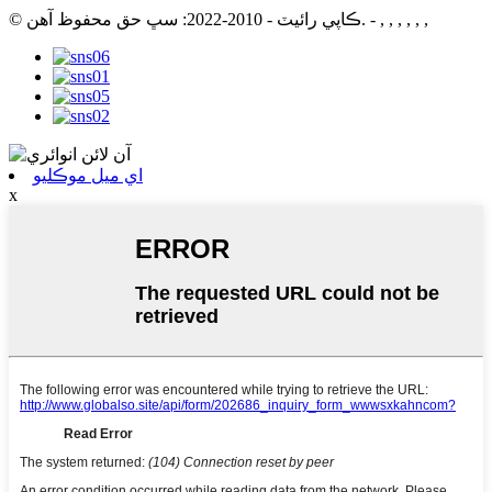
- , , , , , ,
© ڪاپي رائيٽ - 2010-2022: سڀ حق محفوظ آهن.
اي ميل موڪليو
x