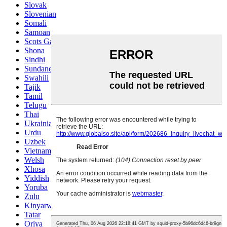
Slovak
Slovenian
Somali
Samoan
Scots Gaelic
Shona
Sindhi
Sundanese
Swahili
Tajik
Tamil
Telugu
Thai
Ukrainian
Urdu
Uzbek
Vietnamese
Welsh
Xhosa
Yiddish
Yoruba
Zulu
Kinyarwanda
Tatar
Oriya