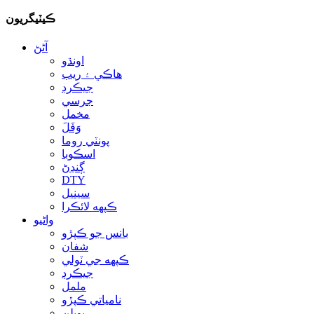
ڪيٽيگريون
آڻڻ
اونڌو
هاڪي ۽ ريب
جيڪرڊ
جرسي
مخمل
وَفَلَ
پونٽي روما
اسڪوبا
ڳنڍڻ
DTY
سينيل
ڪپهه لائڪرا
واڻيو
بانس جو ڪپڙو
شفان
ڪپهه جي ٽولي
جيڪرڊ
ململ
نامياتي ڪپڙو
پوپلن