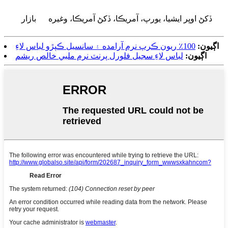
ڏکڻ اوڀر ايشيا، يورپ، آمريڪا، ڏکڻ آمريڪا، وغيره
بازار
اڳيون:
100٪ ريون ڪرپ نرم آرامده ۽ سانسيل ڪپڙو لباس لاءِ
اڳيون:
لباس لاءِ سجيل فلورل پرنٽ نرم ملبي خالص ريشم