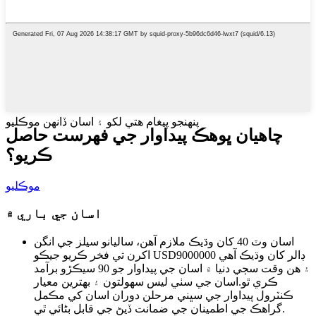
پنهنجو پيغام هتي لکو ۽ اسان ڏانهن موڪليو
چاهيان ڀو
هڪ پيداوار جي فهرست حاصل
ڪريو؟
موڪليو
اسان جي باري ۾
اسان وٽ 40 کان وڌيڪ ملازم آهن، ساليانو سيلز جي انگن
اکرن تي فخر ڪريو جيڪو USD9000000 ڊالر کان وڌيڪ آهي
۽ هن وقت سڄي دنيا ۾ اسان جي پيداوار جو 90 سيڪڙو برآمد
ڪري ٿو.اسان جي سٺي ليس سهولتون ۽ بهترين معيار
ڪنٽرول پيداوار جي سڀني مرحلن دوران اسان کي مڪمل
گراهڪ جي اطمينان جي ضمانت ڏيڻ جي قابل بڻائي ٿي.