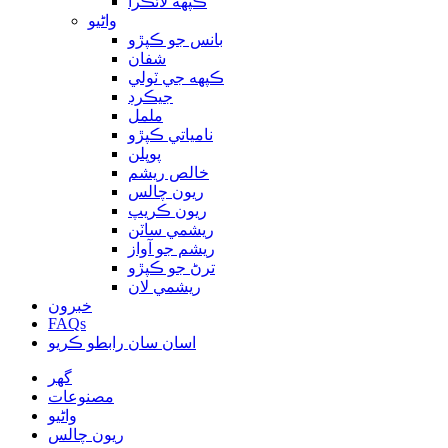
ڪپهه لائڪرا
واڻيو
بانس جو ڪپڙو
شفان
ڪپهه جي ٽولي
جيڪرڊ
ململ
نامياتي ڪپڙو
پوپلن
خالص ريشم
ريون چالس
ريون ڪريپ
ريشمي ساٽن
ريشم جو آواز
ترڻ جو ڪپڙو
ريشمي لان
خبرون
FAQs
اسان سان رابطو ڪريو
گهر
مصنوعات
واڻيو
ريون چالس