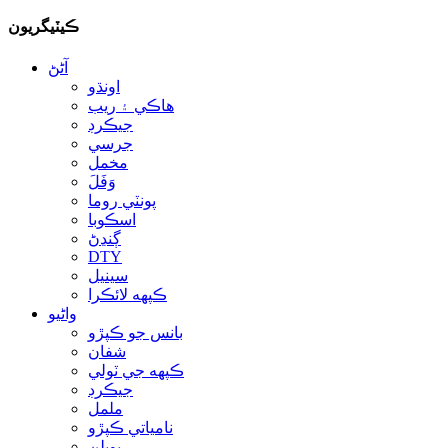
ڪيٽيگريون
آڻڻ
اونڌو
هاڪي ۽ ريب
جيڪرڊ
جرسي
مخمل
وَفَلَ
پونٽي روما
اسڪوبا
ڳنڍڻ
DTY
سينيل
ڪپهه لائڪرا
واڻيو
بانس جو ڪپڙو
شفان
ڪپهه جي ٽولي
جيڪرڊ
ململ
نامياتي ڪپڙو
پوپلن