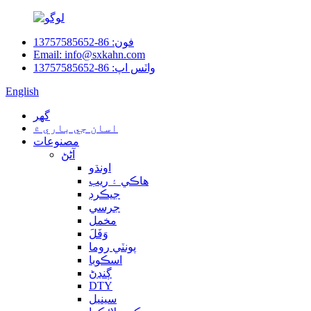
فون: 86-13757585652
Email: info@sxkahn.com
واٽس اپ: 86-13757585652
English
گهر
اسان جي باري ۾
مصنوعات
آڻڻ
اونڌو
هاڪي ۽ ريب
جيڪرڊ
جرسي
مخمل
وَفَلَ
پونٽي روما
اسڪوبا
ڳنڍڻ
DTY
سينيل