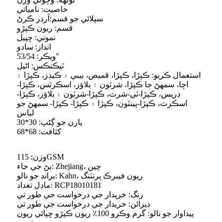
خاصيت: نامياتي
سپلائي جو قسم:آرڊر ڪرڻ
قسم: ريون ڪپڙو
نموني: ڇپيل
انداز: سادو
ويڪر: 53/54''
ٽيڪنڪس: اڻيل
استعمال ڪريو: ڪپڙا، ڪپڙا، قميص، بيبي ۽ ڪيڊز، ڪپڙا ۽
اڇا، سمهڻ جا ڪپڙا، شرٽون ۽ بلاؤز، اسڪرٽس، ڪپڙا-
ڊريس، ڪپڙا-ٽي-شرٽ، ڪپڙا-شرٽون ۽ بلاؤز، ڪپڙا-
اسڪرٽ، ڪپڙا-پينٽون، ڪپڙا ۽ ڪپڙا- ڪپڙا- سمهڻ جو
لباس
يارن جو ڳڻپ: 30*30
کثافت: 68*68
وزن: 115GSM
بڻ جي جاء: Zhejiang، چين
برانڊ جو نالو: Kahn، ريون فيبرڪ پرنٽنگ
ماڊل تعداد: RCP18010181
رنگ: خريدار جي درخواست جي طور تي
ڊيزائن: خريدار جي درخواست جي طور تي
پيداوار جو نالو: گرم وڪرو 100٪ ريون ڪپڙو ڇپائي ريون