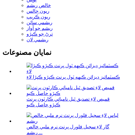
خالص ريشم
ريون چالس
ريون ڪريپ
ريشمي ساٽن
ريشم جو آواز
ترڻ جو ڪپڙو
ريشمي لان
نمايان مصنوعات
ڪسٽمائيز ڊيزائن ڪپهه ٽول پرنٽ ڪپڙو ڪپڙا لاء
قميص لاءِ تصديق ٿيل نامياتي ڪارٽون پرنٽ
ڪپڙو حاصل ڪيو
گار لاءِ سجيل فلورل پرنٽ نرم ملبي خالص
ريشم ...