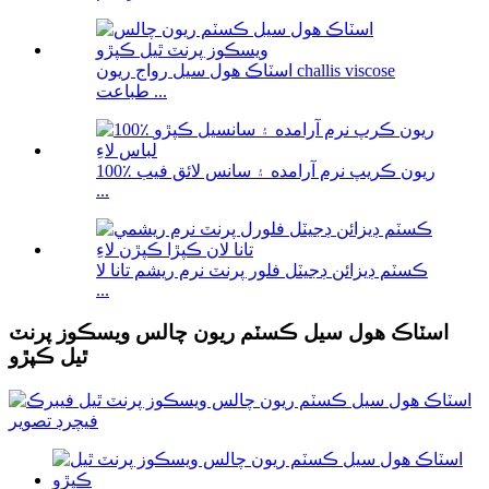
اسٽاڪ هول سيل رواج ريون challis viscose
طباعت ...
100٪ ريون ڪريپ نرم آرامده ۽ سانس لائق فيب
...
ڪسٽم ڊيزائن ڊجيٽل فلور پرنٽ نرم ريشم تانا لا
...
اسٽاڪ هول سيل ڪسٽم ريون چالس ويسڪوز پرنٽ
ٿيل ڪپڙو