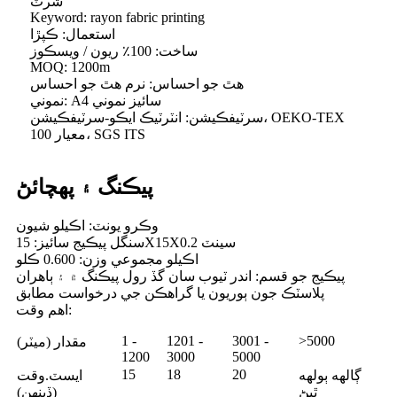
شرٽ
Keyword: rayon fabric printing
استعمال: ڪپڙا
ساخت: 100٪ ريون / ويسڪوز
MOQ: 1200m
هٿ جو احساس: نرم هٿ جو احساس
نموني: A4 سائيز نموني
سرٽيفڪيشن: انٽرٽيڪ ايڪو-سرٽيفڪيشن، OEKO-TEX
معيار 100، SGS ITS
پيڪنگ ۽ پهچائڻ
وڪرو يونٽ: اڪيلو شيون
سنگل پيڪيج سائيز: 15X15X0.2 سينٽ
اڪيلو مجموعي وزن: 0.600 ڪلو
پيڪيج جو قسم: اندر ٽيوب سان گڏ رول پيڪنگ ۾ ۽ ٻاهران
پلاسٽڪ جون ٻوريون يا گراهڪن جي درخواست مطابق
اهم وقت:
1 -
1201 -
3001 -
>5000
مقدار (ميٽر)
1200
3000
5000
15
18
20
ڳالهه ٻولهه
ايسٽ.وقت
ٿيڻ
(ڏينهن)