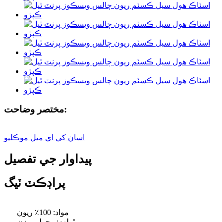
مختصر وضاحت:
اسان کي اي ميل موڪليو
پيداوار جي تفصيل
پراڊڪٽ ٽيگ
مواد: 100٪ ريون
ٿولهه: وچولي وزن