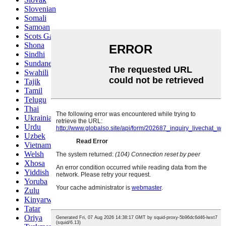
Slovenian
Somali
Samoan
Scots Gaelic
Shona
Sindhi
Sundanese
Swahili
Tajik
Tamil
Telugu
Thai
Ukrainian
Urdu
Uzbek
Vietnamese
Welsh
Xhosa
Yiddish
Yoruba
Zulu
Kinyarwanda
Tatar
Oriya