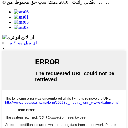
- , , , , , ,
© ڪاپي رائيٽ - 2010-2022: سڀ حق محفوظ آهن.
اي ميل موڪليو
x