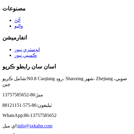
مصنوعات
آڻڻ
واڻيو
انفارميشن
انڊسٽري نيوز
ڪمپني نيوز
اسان سان رابطو ڪريو
N0.8 Caojiang روڊ، Shaoxing شهر، Zhejiang صوبي،
شامل ڪريو:
چين
ميڙ:
86-13757585652
ٽيليفون:
86-575-88121151
WhatsApp:
86-13757585652
info@sxkahn.com
اي ميل: